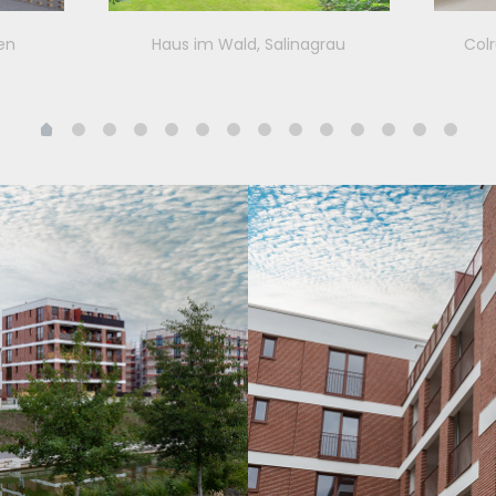
en
Haus im Wald, Salinagrau
Colr