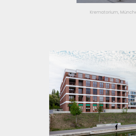
hnfabrik Red Apple, Sofia |
Krematorium, Münch
Bulgarien