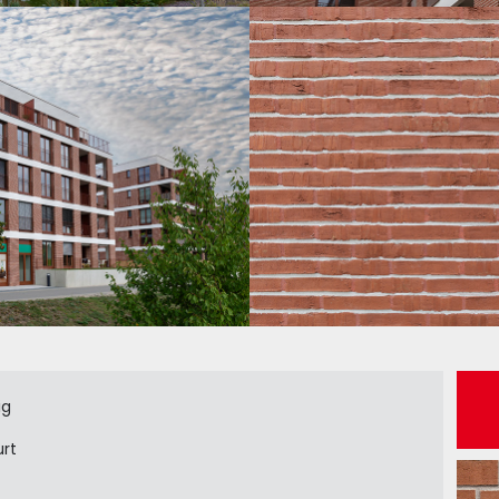
ig
rt