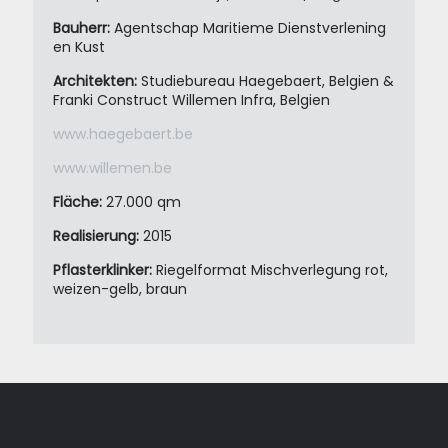
Bauherr:
Agentschap Maritieme Dienstverlening
en Kust
Architekten:
Studiebureau Haegebaert, Belgien &
Franki Construct Willemen Infra, Belgien
www.haegebaert.be
www.willemen.be
Fläche:
27.000 qm
Realisierung:
2015
Pflasterklinker:
Riegelformat Mischverlegung rot,
weizen-gelb, braun
AUSSTELLUNG IN HÖRSTEL