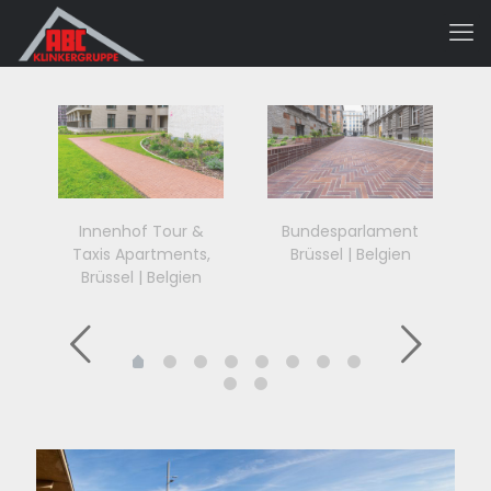
Innenhof Tour &
Bundesparlament
Taxis Apartments,
Brüssel | Belgien
Brüssel | Belgien