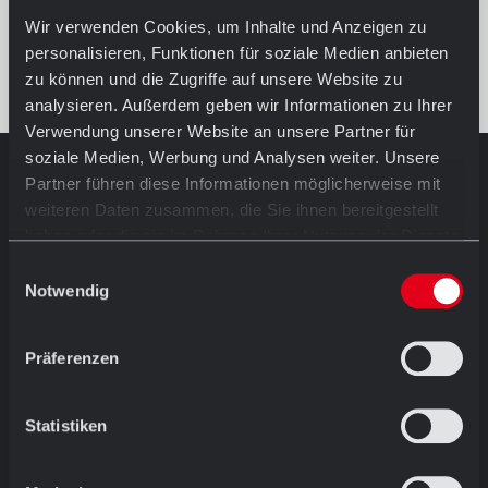
Wir verwenden Cookies, um Inhalte und Anzeigen zu
personalisieren, Funktionen für soziale Medien anbieten
zu können und die Zugriffe auf unsere Website zu
analysieren. Außerdem geben wir Informationen zu Ihrer
Verwendung unserer Website an unsere Partner für
soziale Medien, Werbung und Analysen weiter. Unsere
Partner führen diese Informationen möglicherweise mit
AUSSTELLUNG IN HÖRSTEL
weiteren Daten zusammen, die Sie ihnen bereitgestellt
Öffnungszeiten
haben oder die sie im Rahmen Ihrer Nutzung der Dienste
Mo.-Fr. 08.30 - 12.00 Uhr
gesammelt haben.
und
Einwilligungsauswahl
13.00 - 17.30 Uhr
Notwendig
Sa. 09.00 - 13.00 Uhr
Ostersamstags geschlossen
Präferenzen
Dornierstraße 11 D-48477 Hörstel
T: +49 (0) 54 59 / 93 43 11
ausstellung@abc-klinker.de
Statistiken