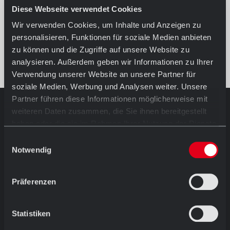
Diese Webseite verwendet Cookies
Wir verwenden Cookies, um Inhalte und Anzeigen zu
personalisieren, Funktionen für soziale Medien anbieten
zu können und die Zugriffe auf unsere Website zu
analysieren. Außerdem geben wir Informationen zu Ihrer
Verwendung unserer Website an unsere Partner für
soziale Medien, Werbung und Analysen weiter. Unsere
Partner führen diese Informationen möglicherweise mit
weiteren Daten zusammen, die Sie ihnen bereitgestellt
AUSSTELLUNG IN HÖRSTEL
haben oder die sie im Rahmen Ihrer Nutzung der Dienste
Öffnungszeiten
gesammelt haben.
Einwilligungsauswahl
Mo.-Fr. 08.30 - 12.00 Uhr
Notwendig
und
13.00 - 17.30 Uhr
Sa. 09.00 - 13.00 Uhr
Ostersamstags geschlossen
Präferenzen
Dornierstraße 11 D-48477 Hörstel
T: +49 (0) 54 59 / 93 43 11
Statistiken
ausstellung@abc-klinker.de