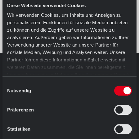
Diese Webseite verwendet Cookies
Wir verwenden Cookies, um Inhalte und Anzeigen zu
personalisieren, Funktionen für soziale Medien anbieten
zu können und die Zugriffe auf unsere Website zu
analysieren. Außerdem geben wir Informationen zu Ihrer
Verwendung unserer Website an unsere Partner für
soziale Medien, Werbung und Analysen weiter. Unsere
Partner führen diese Informationen möglicherweise mit
weiteren Daten zusammen, die Sie ihnen bereitgestellt
AUSSTELLUNG IN HÖRSTEL
haben oder die sie im Rahmen Ihrer Nutzung der Dienste
Öffnungszeiten
gesammelt haben.
Einwilligungsauswahl
Mo.-Fr. 08.30 - 12.00 Uhr
Notwendig
und
13.00 - 17.30 Uhr
Sa. 09.00 - 13.00 Uhr
Ostersamstags geschlossen
Präferenzen
Dornierstraße 11 D-48477 Hörstel
T: +49 (0) 54 59 / 93 43 11
Statistiken
ausstellung@abc-klinker.de