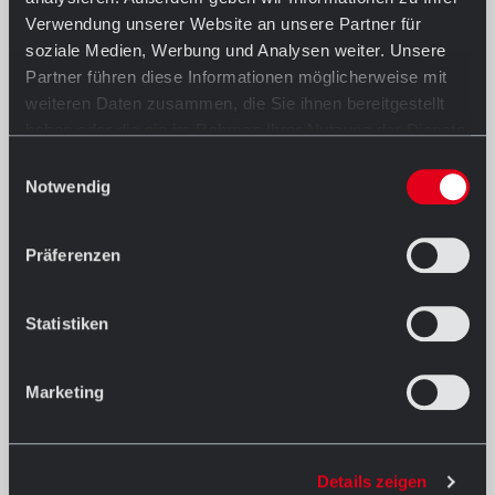
Verwendung unserer Website an unsere Partner für
Read more
soziale Medien, Werbung und Analysen weiter. Unsere
Partner führen diese Informationen möglicherweise mit
weiteren Daten zusammen, die Sie ihnen bereitgestellt
haben oder die sie im Rahmen Ihrer Nutzung der Dienste
gesammelt haben.
Einwilligungsauswahl
Notwendig
Präferenzen
Statistiken
07/02/2022
Marketing
Martini Park in Augsburg
Read more
Details zeigen