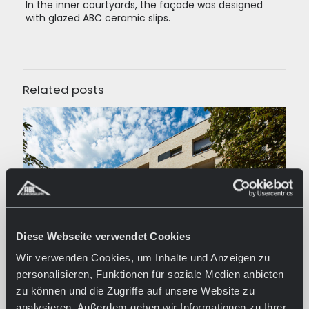
In the inner courtyards, the façade was designed
with glazed ABC ceramic slips.
Related posts
Diese Webseite verwendet Cookies
Wir verwenden Cookies, um Inhalte und Anzeigen zu
personalisieren, Funktionen für soziale Medien anbieten
07/02/2022
zu können und die Zugriffe auf unsere Website zu
Living a the Erfurter Brühl
analysieren. Außerdem geben wir Informationen zu Ihrer