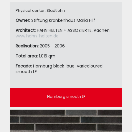
Physical center, Stadtlohn
Owner:
Stiftung Krankenhaus Maria Hilf
Architect:
HAHN HELTEN + ASSOZIIERTE, Aachen
www.hahn-helten.de
Realisation:
2005 - 2006
Total area:
1.015 qm
Facade:
Hamburg black-bue-varicoloured
smooth LF
Hamburg smooth LF