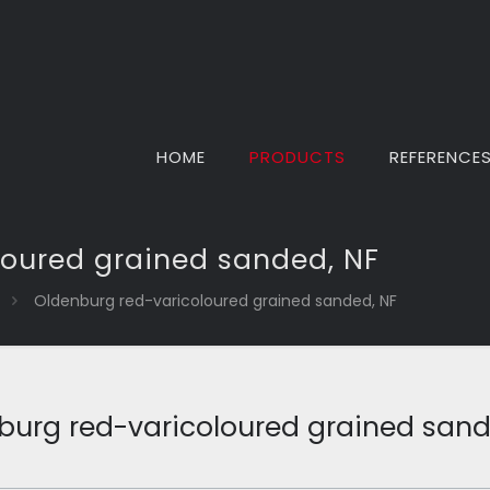
HOME
PRODUCTS
REFERENCE
loured grained sanded, NF
Oldenburg red-varicoloured grained sanded, NF
burg red-varicoloured grained sand