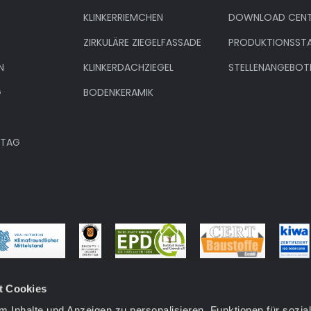
KLINKERRIEMCHEN
DOWNLOAD CENT
ZIRKULÄRE ZIEGELFASSADE
PRODUKTIONSST
N
KLINKERDACHZIEGEL
STELLENANGEBOT
G
BODENKERAMIK
NTAG
t Cookies
 Inhalte und Anzeigen zu personalisieren, Funktionen für sozia