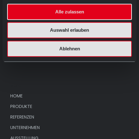
Mo.-Fr. 08.30 - 12.00 Uhr
und
Alle zulassen
13.00 - 17.30 Uhr
Sa. 09.00 - 13.00 Uhr
Ostersamstags geschlossen
Auswahl erlauben
Dornierstraße 11 D-48477 Hörstel
T: +49 (0) 54 59 / 93 43 11
Ablehnen
ausstellung@abc-klinker.de
Menü
HOME
PRODUKTE
REFERENZEN
UNTERNEHMEN
AUSSTELLUNG