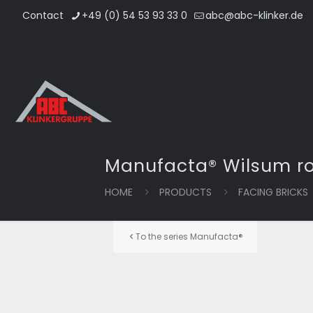
Contact
+49 (0) 54 53 93 33 0
abc@abc-klinker.de
Manufacta® Wilsum ro
HOME
PRODUCTS
FACING BRICKS
To the series Manufacta®