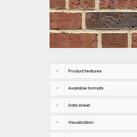
Product features
Available formats
Data sheet
Visualization