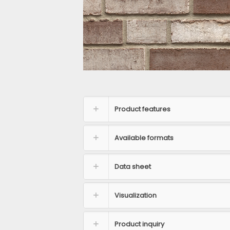
Product features
Available formats
Data sheet
Visualization
Product inquiry