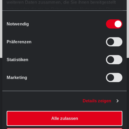
weiteren Daten zusammen, die Sie ihnen bereitgestellt
haben oder die sie im Rahmen Ihrer Nutzung der Dienste
gesammelt haben.
Einwilligungsauswahl
Notwendig
Präferenzen
Statistiken
AUSSTELLUNG IN HÖRSTEL
Marketing
Öffnungszeiten
Mo.-Fr. 08.30 - 12.00 Uhr
und
13.00 - 17.30 Uhr
Details zeigen
Sa. 09.00 - 13.00 Uhr
Ostersamstags geschlossen
Alle zulassen
Dornierstraße 11 D-48477 Hörstel
T: +49 (0) 54 59 / 93 43 11