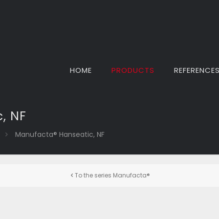
HOME
PRODUCTS
REFERENCE
, NF
Manufacta® Hanseatic, NF
To the series Manufacta®