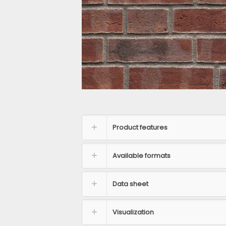
Product features
Available formats
Data sheet
Visualization