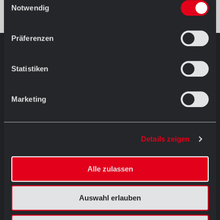
Notwendig
Präferenzen
AUSSTELLUNG IN HÖRSTEL
Statistiken
Öffnungszeiten
Mo.-Fr. 08.30 - 12.00 Uhr
und
Marketing
13.00 - 17.30 Uhr
Sa. 09.00 - 13.00 Uhr
Ostersamstags geschlossen
Details zeigen
Dornierstraße 11 D-48477 Hörstel
T: +49 (0) 54 59 / 93 43 11
ausstellung@abc-klinker.de
Alle zulassen
Auswahl erlauben
Menü