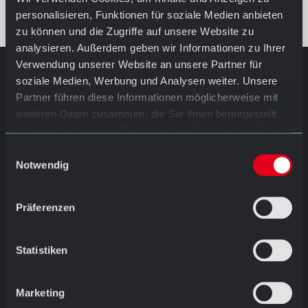
personalisieren, Funktionen für soziale Medien anbieten
zu können und die Zugriffe auf unsere Website zu
analysieren. Außerdem geben wir Informationen zu Ihrer
Verwendung unserer Website an unsere Partner für
soziale Medien, Werbung und Analysen weiter. Unsere
AUSSTELLUNG IN HÖRSTEL
Partner führen diese Informationen möglicherweise mit
Öffnungszeiten
weiteren Daten zusammen, die Sie ihnen bereitgestellt
Mo.-Fr. 08.30 - 12.00 Uhr
haben oder die sie im Rahmen Ihrer Nutzung der Dienste
und
13.00 - 17.30 Uhr
gesammelt haben.
Einwilligungsauswahl
Sa. 09.00 - 13.00 Uhr
Notwendig
Ostersamstags geschlossen
Dornierstraße 11 D-48477 Hörstel
Präferenzen
T: +49 (0) 54 59 / 93 43 11
ausstellung@abc-klinker.de
Statistiken
Marketing
Menü