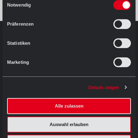
Notwendig
Read more
Präferenzen
AUSSTELLUNG IN HÖRSTEL
Statistiken
Öffnungszeiten
Mo.-Fr. 08.30 - 12.00 Uhr
und
Marketing
13.00 - 17.30 Uhr
Sa. 09.00 - 13.00 Uhr
Ostersamstags geschlossen
Details zeigen
Dornierstraße 11 D-48477 Hörstel
T: +49 (0) 54 59 / 93 43 11
ausstellung@abc-klinker.de
Alle zulassen
Auswahl erlauben
Menü