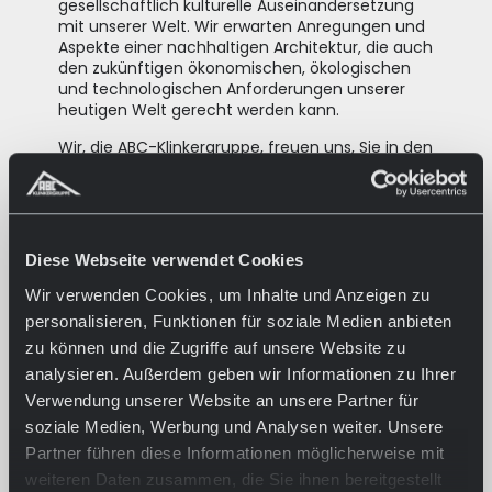
gesellschaftlich kulturelle Auseinandersetzung
mit unserer Welt. Wir erwarten Anregungen und
Aspekte einer nachhaltigen Architektur, die auch
den zukünftigen ökonomischen, ökologischen
und technologischen Anforderungen unserer
heutigen Welt gerecht werden kann.
Wir, die ABC-Klinkergruppe, freuen uns, Sie in den
Räumen des DA, Kunsthauses Kloster
Gravenhorst begrüßen zu dürfen.
Diese Webseite verwendet Cookies
Zur Anmeldung für den Architektentag 2026
Wir verwenden Cookies, um Inhalte und Anzeigen zu
personalisieren, Funktionen für soziale Medien anbieten
zu können und die Zugriffe auf unsere Website zu
ÜBERSICHT
analysieren. Außerdem geben wir Informationen zu Ihrer
Verwendung unserer Website an unsere Partner für
ABC-ARCHITEKTENTAG
soziale Medien, Werbung und Analysen weiter. Unsere
Partner führen diese Informationen möglicherweise mit
KURATOR
weiteren Daten zusammen, die Sie ihnen bereitgestellt